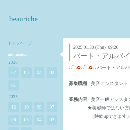
beauriche
トップページ
2025.01.30 (Thu) 09:26
information
パート・アルバ
2026
｡.ﾟ
:
✿
｡.ﾟ
:
✿
｡｡
パート・アルバ
07
05
04
02
募集職種
美容アシスタント
01
2025
業務内容
美容一般アシスタ
12
10
09
07
★
美容師ではない方
（時給
up
できます
06
05
04
03