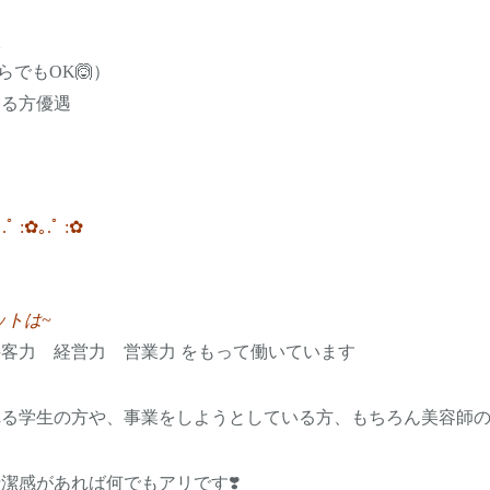
談
OK🙆）
きる方優遇
｡.ﾟ
:
✿
｡.ﾟ
:
✿
ットは
~
接客力
経営力 営業力
をもって働いています
れる学生の方や、事業をしようとしている方、もちろん美容師
清潔感があれば何でもアリです
❣️