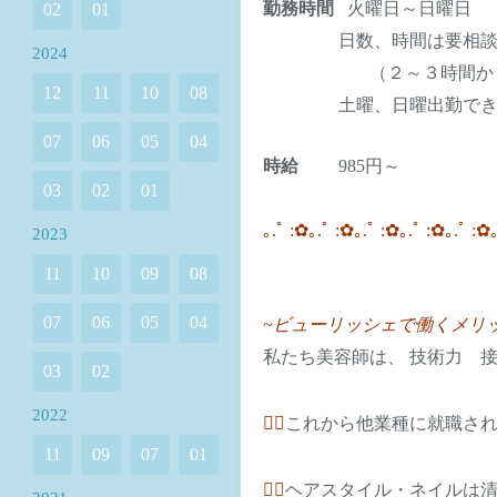
勤務時間
火曜日～日曜日
02
01
日数、時間は要相
2024
（２～３時間からでも
12
11
10
08
土曜、日曜出勤で
07
06
05
04
時給
985
円～
03
02
01
｡.ﾟ
:
✿
｡.ﾟ
:
✿
｡.ﾟ
:
✿
｡.ﾟ
:
✿
｡.ﾟ
:
✿
2023
11
10
09
08
07
06
05
04
~
ビューリッシェで働くメリ
私たち美容師は、
技術力
03
02
2022
♡⃛
これから他業種に就職さ
11
09
07
01
♡⃛
ヘアスタイル・ネイルは