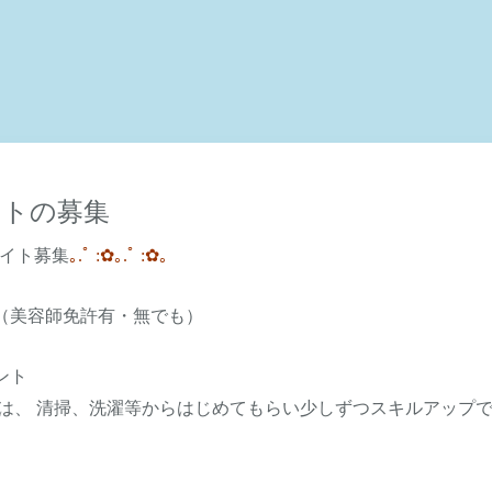
イトの募集
イト募集
｡.ﾟ
:
✿
｡.ﾟ
:
✿
｡
（美容師免許有・無でも）
ント
は、
清掃、洗濯等からはじめてもらい
少しずつスキルアップ
）