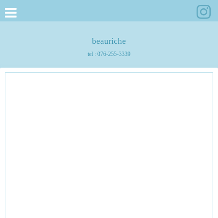
beauriche
tel :
076-255-3339