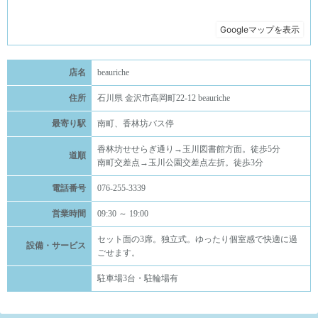
店名
beauriche
住所
石川県 金沢市高岡町22-12 beauriche
最寄り駅
南町、香林坊バス停
香林坊せせらぎ通り→玉川図書館方面。徒歩5分
道順
南町交差点→玉川公園交差点左折。徒歩3分
電話番号
076-255-3339
営業時間
09:30 ～ 19:00
セット面の3席。独立式。ゆったり個室感で快適に過
設備・サービス
ごせます。
駐車場3台・駐輪場有