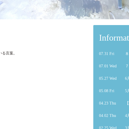
Informat
いる言葉。
07.31 Fri
８
07.01 Wed
７
05.27 Wed
6
05.08 Fri
5
04.23 Thu
【
04.02 Thu
4
02.25 Wed
3