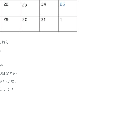
ており、
す。
や
DMなどの
さいませ。
します！