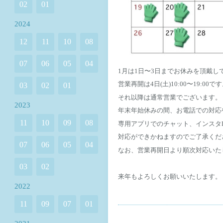
02
01
2024
12
11
10
08
07
06
05
04
1月は1日〜3日までお休みを頂戴し
営業再開は4日(土)10:00〜19:00で
03
02
01
それ以降は通常営業でございます。
2023
年末年始休みの間、お電話での対応
11
10
09
08
専用アプリでのチャット、インスタ
対応ができかねますのでご了承くだ
07
06
05
04
なお、営業再開日より順次対応いた
03
02
来年もよろしくお願いいたします。
2022
11
09
07
01