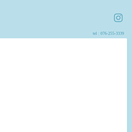
tel :
076-255-3339