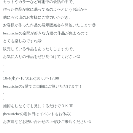
カットやカラーなど施術中の会話の中で、
作った作品が家に眠ってるのよ〜というお話から
他にも沢山のお客様にご協力いただき、
お客様が作った作品の展示販売会を開催いたします😊
beauricheの空間が好きな方達の作品が集まるので
とても楽しみですね😋
販売している作品もあったりしますので、
お気に入りの作品をぜひ見つけてください😊
.
.
10/4(水)〜10/31(火)10:00〜17:00
beauricheの2階でご自由にご覧いただけます！
.
.
施術をしなくても見にくるだけでＯＫ🙆‍♀️
(beauricheの定休日はイベントもお休み)
お友達などお誘い合わせの上ぜひご来店ください☺️