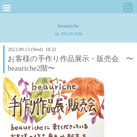
beauriche
tel :
076-255-3339
2023.09.13 (Wed) 18:32
お客様の手作り作品展示・販売会 〜
beauriche2階〜