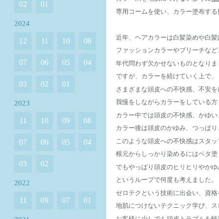
02
01
専用コームを使い、カラー塗布する
2024
近年、ヘアカラーは白髪染めや白髪
12
11
10
08
ファッションカラーやブリーチなど
07
06
05
04
年代問わず欠かせないものとなりま
ですが、カラーを続けていく上で、
03
02
01
さまざまな頭皮への不快感、不安を
我慢をしながらカラーをしている方
2023
カラー中では頭皮の不快感、かゆい
11
10
09
08
カラー後は頭皮のかゆみ、つっぱり
このような頭皮への不快感はスタッ
07
06
05
04
根元からしっかり染めるにはベタ塗り
03
02
でもやっぱり頭皮のヒリヒリやかゆみ
というループで何度も考えました。
2022
ゼロテクという技術に出会い、資格
11
09
07
01
地肌につけないテクニック学び、ス
お客様に少しでも頭皮トラブルを軽