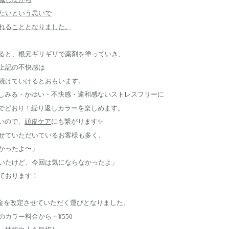
たいという思いで
れることとなりました。
ると、根元ギリギリで薬剤を塗っていき、
上記の不快感は
続けていけるとおもいます。
、しみる・かゆい・不快感・違和感ないストレスフリーに
までどおり！繰り返しカラーを楽しめます。
いので、
頭皮ケア
にも繋がります✨
せていただいているお客様も多く、
かったよ〜」
いたけど、今回は気にならなかったよ」
ております！
ー料金を改定させていただく運びとなりました。
カラー料金から＋¥550