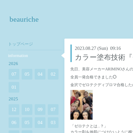
beauriche
トップページ
2023.08.27 (Sun) 09:16
information
カラー塗布技術『
2026
先日、美容メーカーARIMINOさ
07
05
04
02
全員一発合格できました💮
金沢でゼロテクディプロマ合格したのはb
01
2025
12
10
09
07
06
05
04
03
「ゼロテクとは...？」
カラー剤を地肌につけないように
根