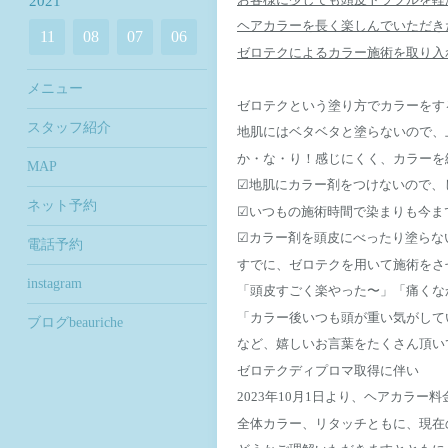
2021
ヘアカラーを長く楽しんでいただき
11
08
07
06
ゼロテクによるカラー施術を取り入
メニュー
ゼロテクという塗り方でカラーをす
スタッフ紹介
地肌にはベタベタと塗らないので、
か・な・り！感じにくく、カラーを
MAP
☑︎地肌にカラー剤をつけないので
ネット予約
☑︎いつもの施術時間で染まりも今
☑︎カラー剤を頭皮にべったり塗らな
電話予約
すでに、ゼロテクを用いて施術をさ
instagram
「頭皮すごく楽やった〜」「痛くな
「カラー後いつも頭が重い気がして
ブログbeauriche
など、嬉しいお言葉をたくさん頂い
ゼロテクディプロマ取得に伴い
2023年10月1日より、ヘアカラ
全体カラー、リタッチともに、現在の