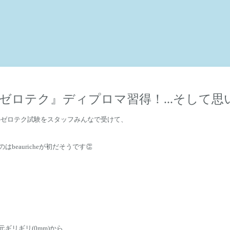
ゼロテク』ディプロマ習得！...そして思
んのゼロテク試験をスタッフみんなで受けて、
eauricheが初だそうです👏
元ギリギリ(0mm)
から